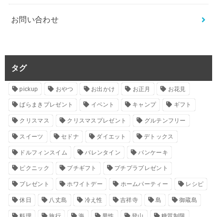
お問い合わせ
タグ
pickup
おやつ
お出かけ
お正月
お花見
ばらまきプレゼント
イベント
キャンプ
ギフト
クリスマス
クリスマスプレゼント
グルテンフリー
スイーツ
セドナ
ダイエット
デトックス
ドルフィンスイム
バレンタイン
パンケーキ
ピクニック
プチギフト
プチプラプレゼント
プレゼント
ホワイトデー
ホームパーティー
レシピ
休日
八丈島
冷え性
吉祥寺
島
御蔵島
料理
旅行
海
男性
登山
糖質制限