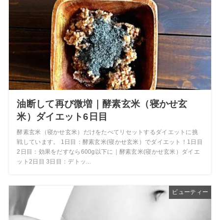
油断して再び微増｜酵素玄米（寝かせ玄
米）ダイエット6日目
酵素玄米（寝かせ玄米）だけをたべてリセットするダイエットに挑
戦しています。 1日目：酵素玄米(寝かせ玄米）でダイエット！1日目
2日目：効果をだすなら600g以下に｜酵素玄米(寝かせ玄米）ダイエ
ット2日目 3日目：デトッ...
ビューティー