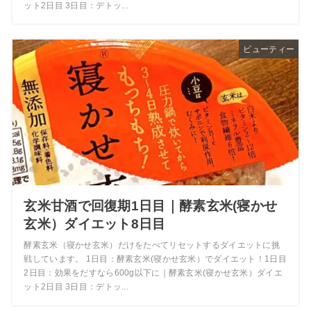
ット2日目 3日目：デトッ...
ビューティー
玄米甘酒で回復期1日目｜酵素玄米(寝かせ
玄米）ダイエット8日目
酵素玄米（寝かせ玄米）だけをたべてリセットするダイエットに挑
戦しています。 1日目：酵素玄米(寝かせ玄米）でダイエット！1日目
2日目：効果をだすなら600g以下に｜酵素玄米(寝かせ玄米）ダイエ
ット2日目 3日目：デトッ...