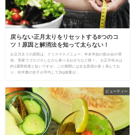
戻らない正月太りをリセットする8つのコ
ツ！原因と解消法を知って太らない！
お正月太りの原因は、クリスマスメニュー、年末年始の飲み会の増
加、実家でゴロゴロしながら食べるおせちなど様々。 お正月休みは
約1週間程度と短いですが、この期間には太る原因が多く潜んでお
り、約半数の女子が平均して2kg体重が...
ビューティー