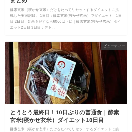
まとめ
酵素玄米（寝かせ玄米）だけをたべてリセットするダイエットに挑
戦した実践記録。 1日目：酵素玄米(寝かせ玄米）でダイエット！1日
目 2日目：効果をだすなら600g以下に｜酵素玄米(寝かせ玄米）ダイ
エット2日目 3日目：デト...
ビューティー
とうとう最終日！10日ぶりの普通食｜酵素
玄米(寝かせ玄米）ダイエット10日目
酵素玄米（寝かせ玄米）だけをたべてリセットするダイエットに挑