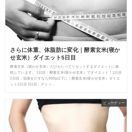
さらに体重、体脂肪に変化｜酵素玄米(寝か
せ玄米）ダイエット5日目
酵素玄米（寝かせ玄米）だけをたべてリセットするダイエットに挑
戦しています。 1日目：酵素玄米(寝かせ玄米）でダイエット！1日目
2日目：効果をだすなら600g以下に｜酵素玄米(寝かせ玄米）ダイエ
ット2日目 3日目：デトッ...
ビューティー