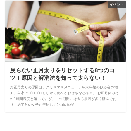
イベント
戻らない正月太りをリセットする8つのコ
ツ！原因と解消法を知って太らない！
お正月太りの原因は、クリスマスメニュー、年末年始の飲み会の増
加、実家でゴロゴロしながら食べるおせちなど様々。 お正月休みは
約1週間程度と短いですが、この期間には太る原因が多く潜んでお
り、約半数の女子が平均して2kg体重が...