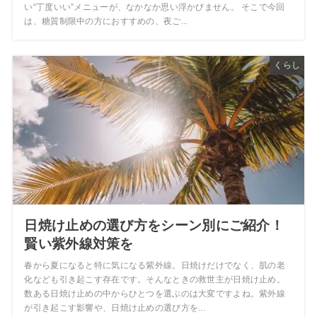
い“丁度いい”メニューが、なかなか思い浮かびません。 そこで今回
は、糖質制限中の方におすすめの、夜ご...
くらし
日焼け止めの選び方をシーン別にご紹介！
賢い紫外線対策を
春から夏になると特に気になる紫外線。日焼けだけでなく、肌の老
化なども引き起こす存在です。そんなときの救世主が日焼け止め。
数ある日焼け止めの中からひとつを選ぶのは大変ですよね。紫外線
が引き起こす影響や、日焼け止めの選び方を...