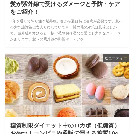
髪が紫外線で受けるダメージと予防・ケア
をご紹介！
1年を通して降り注ぐ紫外線。春から夏は特に注意が必要です。肌へ
の紫外線対策は念入りにしていても、髪の毛の対策は見落としが
ち。紫外線を浴びると、抜け毛や切れ毛など髪にも大きなダメージ
があります。髪への紫外線の影響や、ケアを...
ビューティー
糖質制限ダイエット中のロカボ（低糖質）
おやつ！コンビニや通販で買える糖質10g