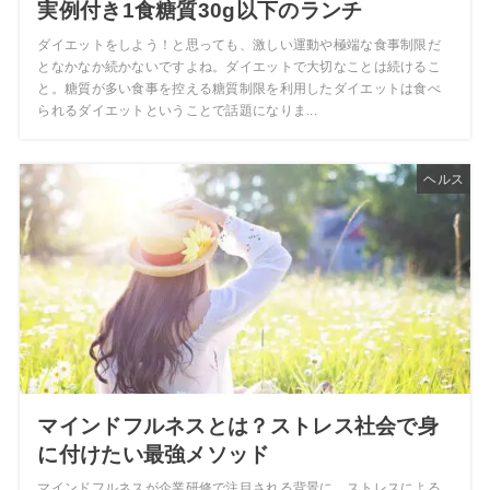
実例付き1食糖質30g以下のランチ
ダイエットをしよう！と思っても、激しい運動や極端な食事制限だ
となかなか続かないですよね。ダイエットで大切なことは続けるこ
と。糖質が多い食事を控える糖質制限を利用したダイエットは食べ
られるダイエットということで話題になりま...
ヘルス
マインドフルネスとは？ストレス社会で身
に付けたい最強メソッド
マインドフルネスが企業研修で注目される背景に、ストレスによる