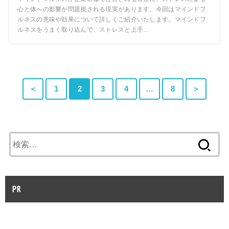
心と体への影響が問題視される現実があります。今回はマインドフ
ルネスの意味や効果について詳しくご紹介いたします。マインドフ
ルネスをうまく取り込んで、ストレスと上手...
＜
1
2
3
4
…
8
＞
検
索:
PR