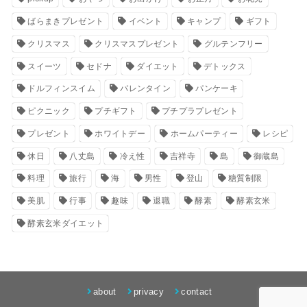
ばらまきプレゼント
イベント
キャンプ
ギフト
クリスマス
クリスマスプレゼント
グルテンフリー
スイーツ
セドナ
ダイエット
デトックス
ドルフィンスイム
バレンタイン
パンケーキ
ピクニック
プチギフト
プチプラプレゼント
プレゼント
ホワイトデー
ホームパーティー
レシピ
休日
八丈島
冷え性
吉祥寺
島
御蔵島
料理
旅行
海
男性
登山
糖質制限
美肌
行事
趣味
退職
酵素
酵素玄米
酵素玄米ダイエット
about
privacy
contact