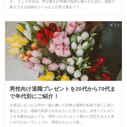
す。 そこで今回は、寄せ書きの準備の負担を減らすために、通販で
購入できる色紙やシールなどの寄せ書きグッ...
ギフト
男性向け退職プレゼントを20代から70代ま
で年代別にご紹介！
お世話になった上司や一緒に働いた同僚が退職や転職で新しい道に
進むときは、感謝の気持ちを伝えたいと思うもの。女性へプレゼン
トする機会はあっても、男性へのプレゼント選びに苦労する人も多
いのではないでしょうか。男性がもらって嬉...