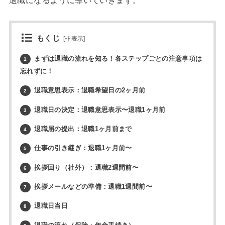
もくじ
[
非表示
]
まずは退職の流れを知る！各ステップごとの注意事項は
1
忘れずに！
退職意思表示：退職希望日の2ヶ月前
2
退職日の決定：退職意思表示〜退職1ヶ月前
3
退職届の提出：退職1ヶ月前まで
4
仕事の引き継ぎ：退職1ヶ月前〜
5
挨拶回り（社外）：退職2週間前〜
6
挨拶メールなどの準備：退職1週間前〜
7
退職日当日
8