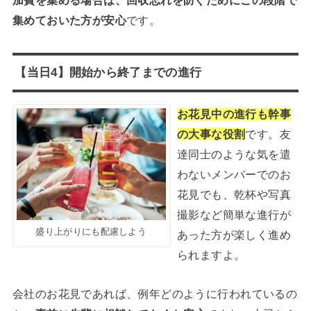
加費を集める場合は、回収忘れを防ぐためにこの段階で
集めておいた方が安心
です。
【当日4】開始から終了までの進行
お花見中の進行も幹事
の大事な役割
です。友
達同士のような気を遣
わないメンバーでのお
花見でも、乾杯や写真
撮影など簡単な進行が
盛り上がりにも配慮しよう
あった方が楽しく進め
られますよ。
会社のお花見であれば、例年どのように行われているの