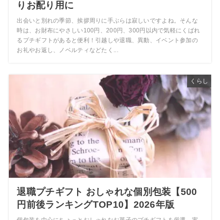
りお配り用に
出会いと別れの季節、挨拶周りに手ぶらは寂しいですよね。そんな
時は、お財布にやさしい100円、200円、300円以内で気軽にくばれ
るプチギフトがあると便利！引越しや退職、異動、イベント参加の
お礼やお返し、ノベルティなどたく...
くらし
退職プチギフト おしゃれな個別包装【500
円前後ランキングTOP10】2026年版
個包装を中心にちょっとおしゃれなお菓子のプチギフトを厳選。実