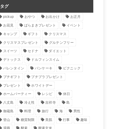
タグ
pickup
おやつ
お出かけ
お正月
お花見
ばらまきプレゼント
イベント
キャンプ
ギフト
クリスマス
クリスマスプレゼント
グルテンフリー
スイーツ
セドナ
ダイエット
デトックス
ドルフィンスイム
バレンタイン
パンケーキ
ピクニック
プチギフト
プチプラプレゼント
プレゼント
ホワイトデー
ホームパーティー
レシピ
休日
八丈島
冷え性
吉祥寺
島
御蔵島
料理
旅行
海
男性
登山
糖質制限
美肌
行事
趣味
退職
酵素
酵素玄米