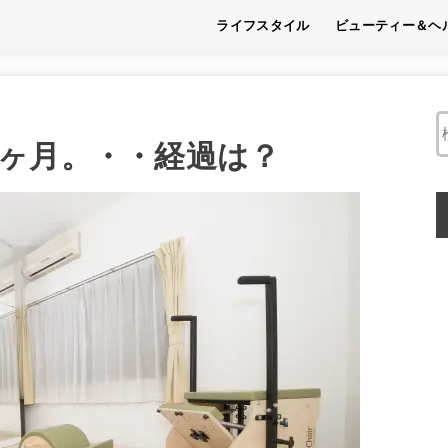
ライフスタイル
ビューティー＆ヘ
趣味
フード
くらし
ビューティー
ヘルス
ヶ月。・・経過は？