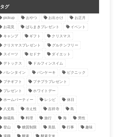
タグ
pickup
おやつ
お出かけ
お正月
お花見
ばらまきプレゼント
イベント
キャンプ
ギフト
クリスマス
クリスマスプレゼント
グルテンフリー
スイーツ
セドナ
ダイエット
デトックス
ドルフィンスイム
バレンタイン
パンケーキ
ピクニック
プチギフト
プチプラプレゼント
プレゼント
ホワイトデー
ホームパーティー
レシピ
休日
八丈島
冷え性
吉祥寺
島
御蔵島
料理
旅行
海
男性
登山
糖質制限
美肌
行事
趣味
退職
酵素
酵素玄米