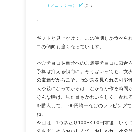
（フェリシモ）
より
ギフトと見せかけて、この時期しか食べら
コの傾向も強くなっています。
本命チョコや自分へのご褒美チョコに気合
予算は抑える傾向に。そうはいっても、女
の友達だからこそ、センスを見られる
可能
人や親になってからは、なかなか作る時間
そんな時は、見た目もかわいらしく、配れ
を購入して、100円均一などのラッピング
ね。
今回は、1つあたり100〜200円前後、い
分も楽しめる
おいしくて、おしゃれ、小分