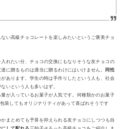
れない高級チョコレートを楽しみたいというご褒美チョ
を入れたい分、チョコの交換にもなりそうな友チョコの
友達に贈るものは適当に贈るわけにはいけません。
同性
性があります。学生の時は手作りしたという人も、社会
がないという人も多いはず。
る量が入っているお菓子が人気です。何種類かのお菓子
で包装してもオリジナリティがあって喜ばれそうです
くつかまとめても予算を抑えられる友チョコにしつつも自
けにして配れる
三拍子そろった高級チョコをご紹介しま