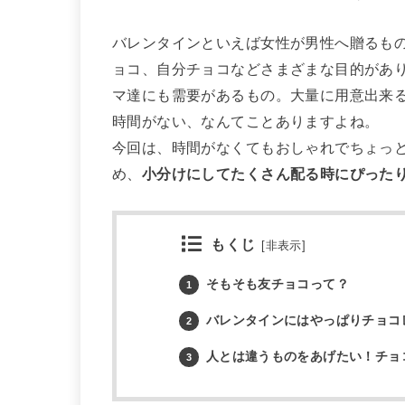
バレンタインといえば女性が男性へ贈るも
ョコ、自分チョコなどさまざまな目的があ
マ達にも需要があるもの。大量に用意出来
時間がない、なんてことありますよね。
今回は、時間がなくてもおしゃれでちょっ
め、
小分けにしてたくさん配る時にぴった
もくじ
[
非表示
]
そもそも友チョコって？
1
バレンタインにはやっぱりチョコ
2
人とは違うものをあげたい！チョ
3