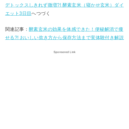
デトックスしきれず微増?! 酵素玄米（寝かせ玄米）ダイ
エット3日目
へつづく
関連記事：
酵素玄米の効果を体感できた！便秘解消で痩
せる?! おいしい炊き方から保存方法まで実体験付き解説
Sponsored Link