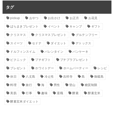
タグ
pickup
おやつ
お出かけ
お正月
お花見
ばらまきプレゼント
イベント
キャンプ
ギフト
クリスマス
クリスマスプレゼント
グルテンフリー
スイーツ
セドナ
ダイエット
デトックス
ドルフィンスイム
バレンタイン
パンケーキ
ピクニック
プチギフト
プチプラプレゼント
プレゼント
ホワイトデー
ホームパーティー
レシピ
休日
八丈島
冷え性
吉祥寺
島
御蔵島
料理
旅行
海
男性
登山
糖質制限
美肌
行事
趣味
退職
酵素
酵素玄米
酵素玄米ダイエット