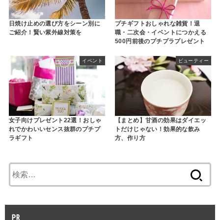
日焼け止めの選び方をシーン別に
プチギフトおしゃれな雑貨！退
ご紹介！賢い紫外線対策を
職・二次会・イベントにつかえる
500円前後のプチプラプレゼント
イベント
ビューティー
女子向けプレゼント22選！おしゃ
【まとめ】甘酒の効果はダイエッ
れでかわいいセンス抜群のプチプ
トだけじゃない！効果的な飲み
ラギフト
方、作り方
検
索:
PR