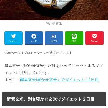
寝かせ玄米
ツイート
シェア
はてブ
送る
Pocket
※本ページはプロモーションが含まれています
酵素玄米（寝かせ玄米）だけをたべてリセットするダイ
エットに挑戦しています。
１日目：
酵素玄米(寝かせ玄米）でダイエット！1日目
酵素玄米、別名寝かせ玄米でダイエット２日目