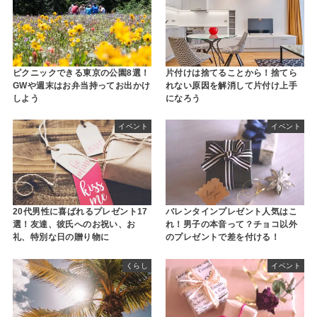
ピクニックできる東京の公園8選！
片付けは捨てることから！捨てら
GWや週末はお弁当持ってお出かけ
れない原因を解消して片付け上手
しよう
になろう
イベント
イベント
20代男性に喜ばれるプレゼント17
バレンタインプレゼント人気はこ
選！友達、彼氏へのお祝い、お
れ！男子の本音って？チョコ以外
礼、特別な日の贈り物に
のプレゼントで差を付ける！
くらし
イベント