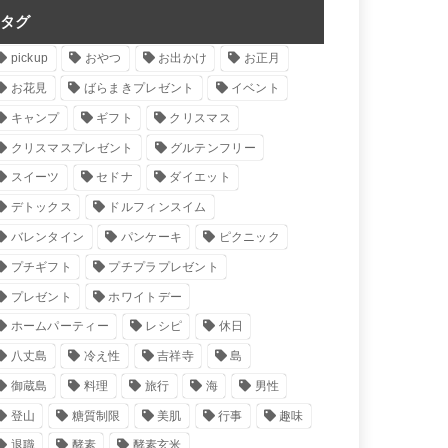
タグ
pickup
おやつ
お出かけ
お正月
お花見
ばらまきプレゼント
イベント
キャンプ
ギフト
クリスマス
クリスマスプレゼント
グルテンフリー
スイーツ
セドナ
ダイエット
デトックス
ドルフィンスイム
バレンタイン
パンケーキ
ピクニック
プチギフト
プチプラプレゼント
プレゼント
ホワイトデー
ホームパーティー
レシピ
休日
八丈島
冷え性
吉祥寺
島
御蔵島
料理
旅行
海
男性
登山
糖質制限
美肌
行事
趣味
退職
酵素
酵素玄米