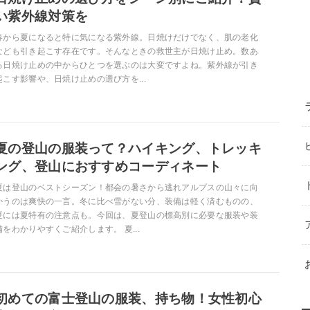
い紫外線対策を
春から夏になると特に気になる紫外線。日焼けだけでなく、肌の老化
なども引き起こす存在です。そんなときの救世主が日焼け止め。数あ
る日焼け止めの中からひとつを選ぶのは大変ですよね。紫外線が引き
起こす影響や、日焼け止めの選び方を...
夏の登山の服装って？ハイキング、トレッキ
ング、登山におすすめコーディネート
夏は登山のベストシーズン！都会の暑さから逃れアルプスの山々に向
かうのは爽快の一言。冬に比べ雪がない分、装備は軽く済むものの、
夏には夏特有の注意点も。今回は、夏登山の標高別に必要な服装や装
備をわかりやすくご紹介します。 夏...
初めての富士登山の服装、持ち物！女性初心