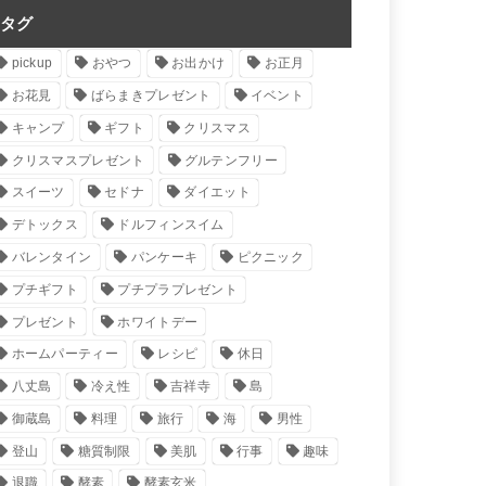
タグ
pickup
おやつ
お出かけ
お正月
お花見
ばらまきプレゼント
イベント
キャンプ
ギフト
クリスマス
クリスマスプレゼント
グルテンフリー
スイーツ
セドナ
ダイエット
デトックス
ドルフィンスイム
バレンタイン
パンケーキ
ピクニック
プチギフト
プチプラプレゼント
プレゼント
ホワイトデー
ホームパーティー
レシピ
休日
八丈島
冷え性
吉祥寺
島
御蔵島
料理
旅行
海
男性
登山
糖質制限
美肌
行事
趣味
退職
酵素
酵素玄米