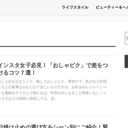
ライフスタイル
ビューティー＆ヘ
趣味
フード
くらし
ビューティー
ヘルス
インスタ女子必見！「おしゃピク」で差をつ
けるコツ７選！
おしゃれなピクニック、略しておしゃピク。青空の下、気の合う仲間
たちとの食事はそれだけで楽しいものですが、お弁当やレジャーシー
トも素敵なアイテムで揃えれば、特別な日になること間違いなし！イ
ンスタなどのSNSに投稿しても、見...
日焼け止めの選び方をシーン別にご紹介！賢