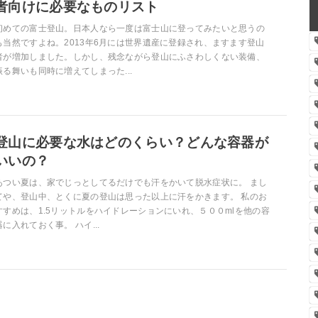
者向けに必要なものリスト
初めての富士登山。日本人なら一度は富士山に登ってみたいと思うの
も当然ですよね。2013年6月には世界遺産に登録され、ますます登山
者が増加しました。しかし、残念ながら登山にふさわしくない装備、
振る舞いも同時に増えてしまった...
登山に必要な水はどのくらい？どんな容器が
いいの？
あつい夏は、家でじっとしてるだけでも汗をかいて脱水症状に。 まし
てや、登山中、とくに夏の登山は思った以上に汗をかきます。 私のお
すすめは、1.5リットルをハイドレーションにいれ、５００mlを他の容
器に入れておく事。 ハイ...