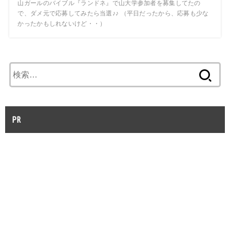
山ガールのバイブル『ランドネ』で山大学参加者を募集してたの
で、ダメ元で応募してみたら当選♪♪ （平日だったから、応募も少な
かったかもしれないけど・・）
検
索:
PR