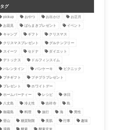
タグ
pickup
おやつ
お出かけ
お正月
お花見
ばらまきプレゼント
イベント
キャンプ
ギフト
クリスマス
クリスマスプレゼント
グルテンフリー
スイーツ
セドナ
ダイエット
デトックス
ドルフィンスイム
バレンタイン
パンケーキ
ピクニック
プチギフト
プチプラプレゼント
プレゼント
ホワイトデー
ホームパーティー
レシピ
休日
八丈島
冷え性
吉祥寺
島
御蔵島
料理
旅行
海
男性
登山
糖質制限
美肌
行事
趣味
退職
酵素
酵素玄米