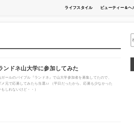
ライフスタイル
ビューティー＆ヘ
趣味
フード
くらし
ビューティー
ヘルス
ランドネ山大学に参加してみた
山ガールのバイブル『ランドネ』で山大学参加者を募集してたので、
ダメ元で応募してみたら当選♪♪ （平日だったから、応募も少なかった
かもしれないけど・・）