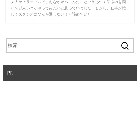
友人がピラティスで、おなかがへこんだ！というあつく語るのを聞
いて以来いつかやってみたいと思っていました。しかし、仕事が忙
しくスタジオになんか通えない！と諦めていた。
検
索:
PR