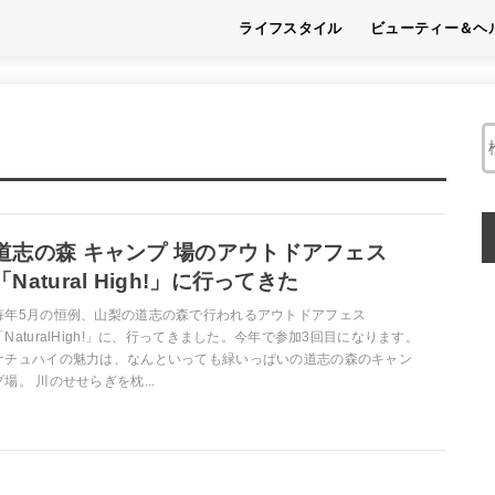
ライフスタイル
ビューティー＆ヘ
趣味
フード
くらし
ビューティー
ヘルス
道志の森 キャンプ 場のアウトドアフェス
「Natural High!」に行ってきた
毎年5月の恒例、山梨の道志の森で行われるアウトドアフェス
「NaturalHigh!」に、行ってきました。今年で参加3回目になります。
ナチュハイの魅力は、なんといっても緑いっぱいの道志の森のキャン
プ場。 川のせせらぎを枕...