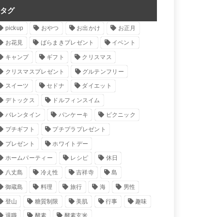
タグ
pickup
おやつ
お出かけ
お正月
お花見
ばらまきプレゼント
イベント
キャンプ
ギフト
クリスマス
クリスマスプレゼント
グルテンフリー
スイーツ
セドナ
ダイエット
デトックス
ドルフィンスイム
バレンタイン
パンケーキ
ピクニック
プチギフト
プチプラプレゼント
プレゼント
ホワイトデー
ホームパーティー
レシピ
休日
八丈島
冷え性
吉祥寺
島
御蔵島
料理
旅行
海
男性
登山
糖質制限
美肌
行事
趣味
退職
酵素
酵素玄米