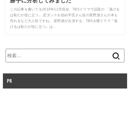
勝手に分析してみました
この記事を書いてる2016年12月現在、TBSドラマで話題の 「逃げる
は恥だが役に立つ」 恋ダンスを始め平匡さん役の星野源さんの本も
売れるなど大人気ですね。 星野源が出演する、TBS火曜ドラマ『逃
げるは恥だが役に立つ』は...
検
索:
PR