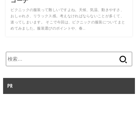
コーデ
ピクニックの服装って難しいですよね。天候、気温、動きやすさ、
おしゃれさ、リラックス感。考えなければならないことが多くて、
迷ってしまいます。 そこで今回は、ピクニックの服装についてまと
めてみました。服装選びのポイントや、春...
検
索:
PR