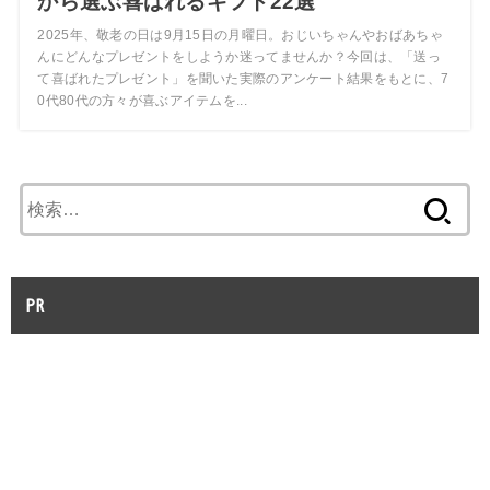
から選ぶ喜ばれるギフト22選
2025年、敬老の日は9月15日の月曜日。おじいちゃんやおばあちゃ
んにどんなプレゼントをしようか迷ってませんか？今回は、「送っ
て喜ばれたプレゼント」を聞いた実際のアンケート結果をもとに、7
0代80代の方々が喜ぶアイテムを...
検
索:
PR