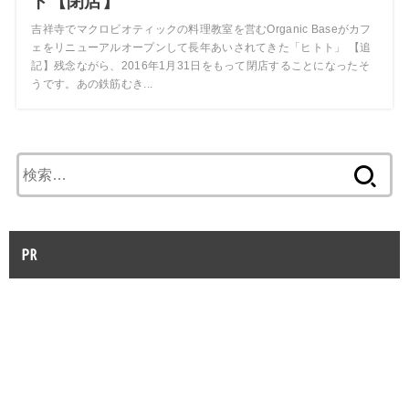
ト【閉店】
吉祥寺でマクロビオティックの料理教室を営むOrganic Baseがカフ
ェをリニューアルオープンして長年あいされてきた「ヒトト」 【追
記】残念ながら、2016年1月31日をもって閉店することになったそ
うです。あの鉄筋むき...
検
索:
PR