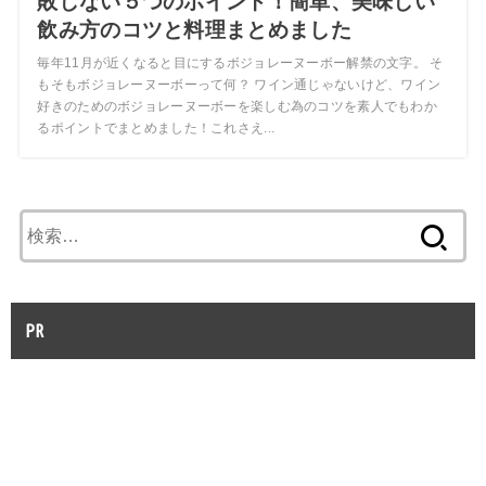
敗しない５つのポイント！簡単、美味しい
飲み方のコツと料理まとめました
毎年11月が近くなると目にするボジョレーヌーボー解禁の文字。 そ
もそもボジョレーヌーボーって何？ ワイン通じゃないけど、ワイン
好きのためのボジョレーヌーボーを楽しむ為のコツを素人でもわか
るポイントでまとめました！これさえ...
検
索:
PR