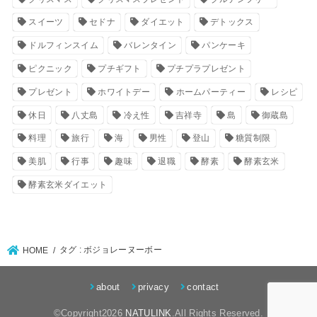
スイーツ
セドナ
ダイエット
デトックス
ドルフィンスイム
バレンタイン
パンケーキ
ピクニック
プチギフト
プチプラプレゼント
プレゼント
ホワイトデー
ホームパーティー
レシピ
休日
八丈島
冷え性
吉祥寺
島
御蔵島
料理
旅行
海
男性
登山
糖質制限
美肌
行事
趣味
退職
酵素
酵素玄米
酵素玄米ダイエット
タグ : ボジョレーヌーボー
HOME
about
privacy
contact
©Copyright2026
NATULINK
.All Rights Reserved.