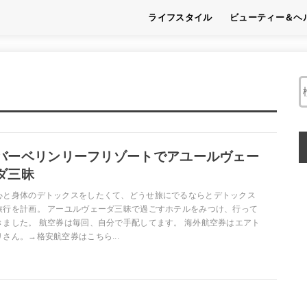
ライフスタイル
ビューティー＆ヘ
趣味
フード
くらし
ビューティー
ヘルス
バーベリンリーフリゾートでアユールヴェー
ダ三昧
心と身体のデトックスをしたくて、どうせ旅にでるならとデトックス
旅行を計画。 アーユルヴェーダ三昧で過ごすホテルをみつけ、行って
きました。 航空券は毎回、自分で手配してます。 海外航空券はエアト
リさん。→格安航空券はこちら...