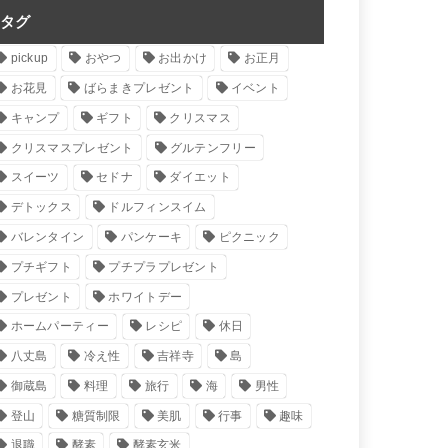
タグ
pickup
おやつ
お出かけ
お正月
お花見
ばらまきプレゼント
イベント
キャンプ
ギフト
クリスマス
クリスマスプレゼント
グルテンフリー
スイーツ
セドナ
ダイエット
デトックス
ドルフィンスイム
バレンタイン
パンケーキ
ピクニック
プチギフト
プチプラプレゼント
プレゼント
ホワイトデー
ホームパーティー
レシピ
休日
八丈島
冷え性
吉祥寺
島
御蔵島
料理
旅行
海
男性
登山
糖質制限
美肌
行事
趣味
退職
酵素
酵素玄米